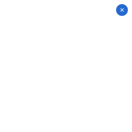
登录平台
✕
标签云列表
按标签聚合浏览相关文章
平台规则调整细节汇总