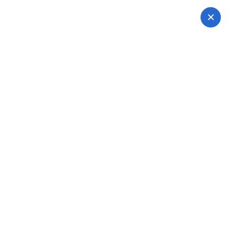
登录平台
✕
标签云列表
按标签聚合浏览相关文章
凯发k8一触即发 - 多机种续航测试：三款旗舰手机充电