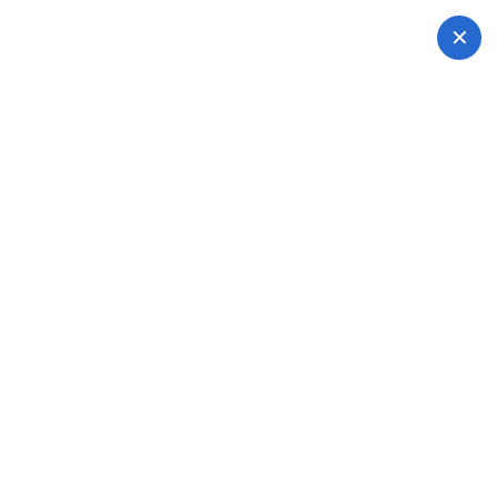
登录平台
✕
标签云列表
按标签聚合浏览相关文章
《英雄联盟》新版本，英雄技能平衡性，玩家社区评价